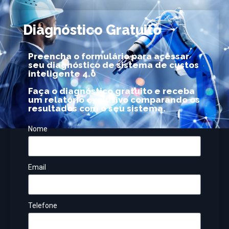
Diagnóstico Gratuito
Preencha o formulário para acessar
seu diagnóstico de sistema de custos
inteligente 4.0
Faça o diagnóstico gratuito e receba
um relatório exclusivo comparando os
resultados com o seu sistema.
Nome
Email
Telefone