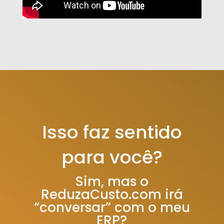
Isso faz sentido
para você?
Sim, mas o
ReduzaCusto.com irá
“conversar” com o meu
ERP?