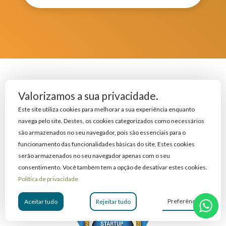
Valorizamos a sua privacidade.
A solução é interessante, mas
Este site utiliza cookies para melhorar a sua experiência enquanto
quem é a empresa
navega pelo site. Destes, os cookies categorizados como necessários
Reduzacusto.com?
são armazenados no seu navegador, pois são essenciais para o
funcionamento das funcionalidades básicas do site. Estes cookies
serão armazenados no seu navegador apenas com o seu
Reconhecimentos:
consentimento. Você também tem a opção de desativar estes cookies.
Política de privacidade
Preferências
Aceitar tudo
Rejeitar tudo