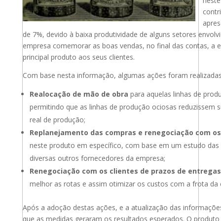
nest
contr
apres
de 7%, devido à baixa produtividade de alguns setores envolv
empresa comemorar as boas vendas, no final das contas, a 
principal produto aos seus clientes.
Com base nesta informação, algumas ações foram realizada
Realocação de mão de obra
para aquelas linhas de pro
permitindo que as linhas de produção ociosas reduzissem su
real de produção;
Replanejamento das compras e renegociação com os
neste produto em específico, com base em um estudo das
diversas outros fornecedores da empresa;
Renegociação com os clientes de prazos de entregas
melhor as rotas e assim otimizar os custos com a frota da
Após a adoção destas ações, e a atualização das informaçõ
que as medidas geraram os resultados esperados. O produto 