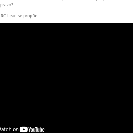
 prazo?
 RC Lean se propõe.