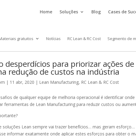
Home
Soluções
Blog
Cases de Suc
Materiais gratuitos
Notícias
RC Lean & RC Cost
Segmento de 
 desperdícios para priorizar ações de
a redução de custos na indústria
com
|
11 abr, 2020
|
Lean Manufacturing
,
RC Lean & RC Cost
afios de qualquer equipe de melhoria operacional é identificar onde
car ferramentas de Lean Manufacturing para reduzir custos ou aument
portante?
e soluções Lean sempre vai trazer benefícios… mas geram esforço… 
sse informar exatamente onde aplicar estes esforços para obter o m