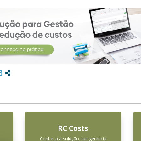
RC Costs
Conheça a solução que gerencia