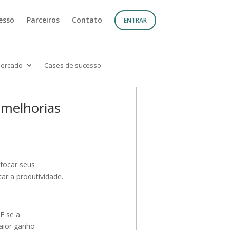
esso
Parceiros
Contato
ENTRAR
mercado
Cases de sucesso
 melhorias
 focar seus
ar a produtividade.
E se a
aior ganho