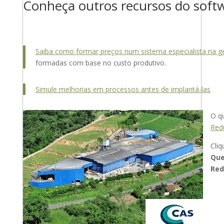
Conheça outros recursos do soft
Saiba como formar preços num sistema especialista na g
formadas com base no custo produtivo.
Simule melhorias em processos antes de implantá-las
O qu
Red
Cliq
Que
Red