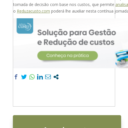
tomada de decisão com base nos custos, que permite
analis
o
Reduzacusto.com
poderá lhe auxiliar nesta contínua jorna