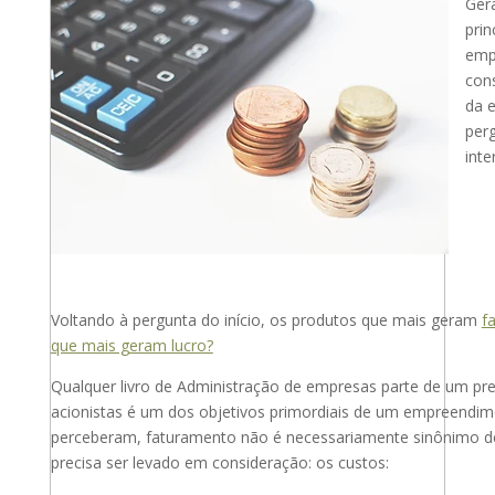
Gera
prin
empr
con
da 
per
int
Voltando à pergunta do início, os produtos que mais geram
f
que mais geram lucro?
Qualquer livro de Administração de empresas parte de um pre
acionistas é um dos objetivos primordiais de um empreendi
perceberam, faturamento não é necessariamente sinônimo de
precisa ser levado em consideração: os custos: