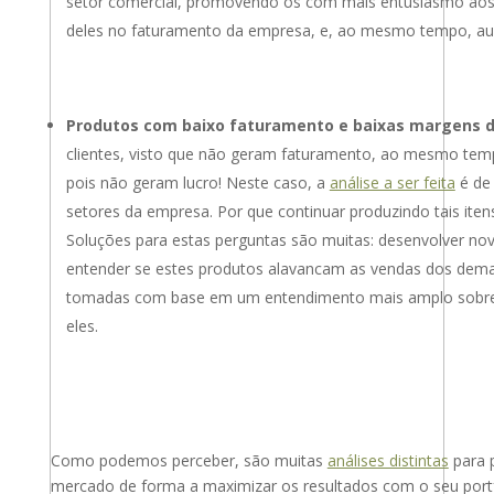
setor comercial, promovendo os com mais entusiasmo aos 
deles no faturamento da empresa, e, ao mesmo tempo, 
Produtos com baixo faturamento e baixas margens de
clientes, visto que não geram faturamento, ao mesmo temp
pois não geram lucro! Neste caso, a
análise a ser feita
é de 
setores da empresa. Por que continuar produzindo tais itens
Soluções para estas perguntas são muitas: desenvolver nov
entender se estes produtos alavancam as vendas dos demai
tomadas com base em um entendimento mais amplo sobre
eles.
Como podemos perceber, são muitas
análises distintas
para p
mercado de forma a maximizar os resultados com o seu portf