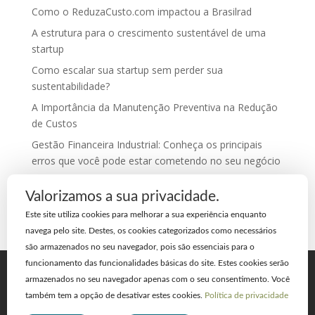
Como o ReduzaCusto.com impactou a Brasilrad
A estrutura para o crescimento sustentável de uma
startup
Como escalar sua startup sem perder sua
sustentabilidade?
A Importância da Manutenção Preventiva na Redução
de Custos
Gestão Financeira Industrial: Conheça os principais
erros que você pode estar cometendo no seu negócio
Comentários
Valorizamos a sua privacidade.
Este site utiliza cookies para melhorar a sua experiência enquanto
navega pelo site. Destes, os cookies categorizados como necessários
são armazenados no seu navegador, pois são essenciais para o
funcionamento das funcionalidades básicas do site. Estes cookies serão
Home
A Empresa
Blog
armazenados no seu navegador apenas com o seu consentimento. Você
Cases de Sucesso
Contato
também tem a opção de desativar estes cookies.
Política de privacidade
Trabalhe Conosco
Plataforma