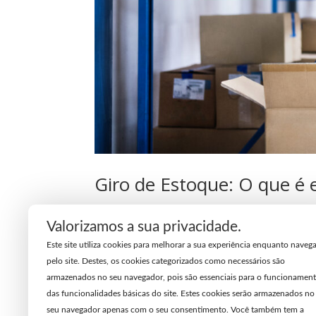
Giro de Estoque: O que é 
por
Reduzacusto.com
|
29 abr, 2022
|
Gestão
Valorizamos a sua privacidade.
O varejo tem tudo a ver com encontrar o equilíbr
Este site utiliza cookies para melhorar a sua experiência enquanto naveg
damos o nome de giro de estoque. Para aument
pelo site. Destes, os cookies categorizados como necessários são
proporção entre o que você compra e o que...
armazenados no seu navegador, pois são essenciais para o funcionamen
das funcionalidades básicas do site. Estes cookies serão armazenados no
seu navegador apenas com o seu consentimento. Você também tem a